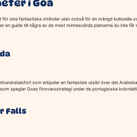
eter i Goa
t för sina fantastiska stränder utan också för en mängd kulturella o
jer en guide till några av de mest minnesvärda platserna du inte får
ada
onhundratalsfort som erbjuder en fantastisk utsikt över det Arabisk
s som speglar Goas försvarsstrategi under de portugisiska kolonialt
 Falls