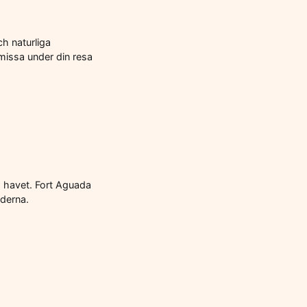
ch naturliga
 missa under din resa
a havet. Fort Aguada
iderna.