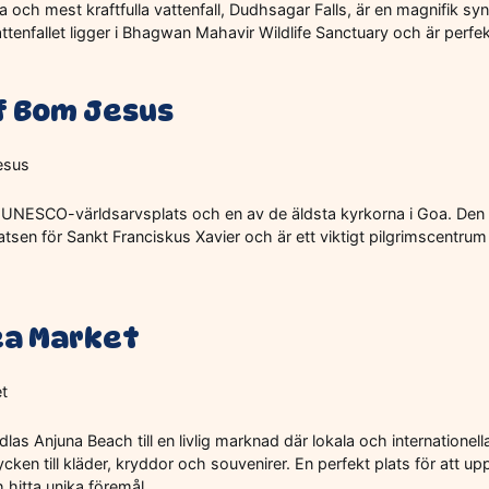
a och mest kraftfulla vattenfall, Dudhsagar Falls, är en magnifik syn
enfallet ligger i Bhagwan Mahavir Wildlife Sanctuary och är perfekt
of Bom Jesus
n UNESCO-världsarvsplats och en av de äldsta kyrkorna i Goa. Den 
atsen för Sankt Franciskus Xavier och är ett viktigt pilgrimscentrum 
ea Market
as Anjuna Beach till en livlig marknad där lokala och internationella 
ken till kläder, kryddor och souvenirer. En perfekt plats för att u
 hitta unika föremål.