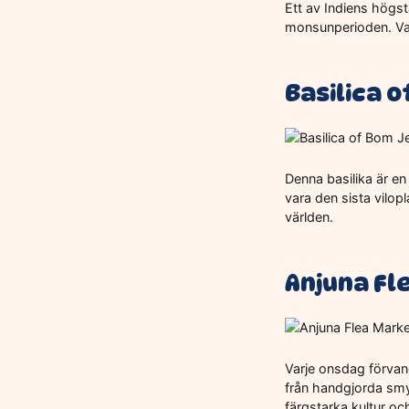
Ett av Indiens högst
monsunperioden. Vatt
Basilica 
Denna basilika är e
vara den sista vilopl
världen.
Anjuna Fl
Varje onsdag förvandl
från handgjorda smyc
färgstarka kultur och