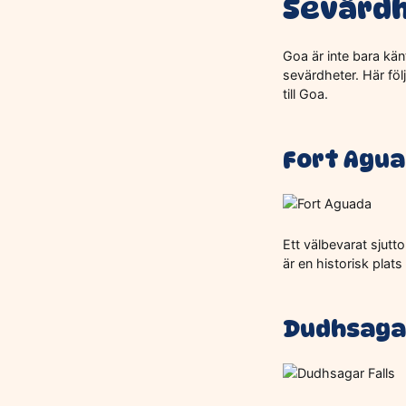
Sevärdh
Goa är inte bara kän
sevärdheter. Här föl
till Goa.
Fort Agu
Ett välbevarat sjutt
är en historisk plat
Dudhsagar