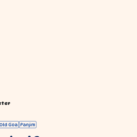
eter
Old Goa
Panjim